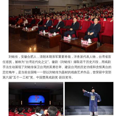
刘铭传，安徽合肥人，清朝末期淮军重要将领，洋务派代表人物，台湾省首
任巡抚，被称为“台湾近代化之父”。徽剧《刘铭传》撷取若干历史片段，用戏剧
手法生动展现了刘铭传保卫台湾的英勇壮举、建设台湾的历史功绩和含恨离台的
悲壮晚年，是当前全国唯一一部以刘铭传为题材的戏曲艺术作品，曾荣获中宣部
第六届“五个一工程”奖、中国曹禺戏剧奖·剧目奖等。