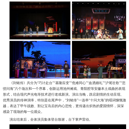
《刘铭传》共分为“巧计赴台”“基隆应变”“危难同心”“血洒婚礼”“沪尾壮歌”“悲
愤问海”六个场次和一个序幕，创新运用池州傩戏、青阳腔等安徽本土戏曲的表现
形式，结合现代声光电等技术进行老戏新演。演出当晚，跌宕剧情的生动呈现、
优秀演员的传神演绎，特别是在尾声中，“刘铭传”一连串“十问大海”的唱词慷慨激
越，表达了甲午战败、割让宝岛后的内心悲怆，更传递出炽热的爱国情怀，深深
感染了现场的每一位观众。
演出结束后，全体演员集体登台致谢，台下掌声雷动。